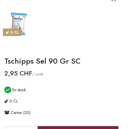
CATALOGUES
MAGASINS
0 CL
CONTACT
SE CONNECTER
Tschipps Sel 90 Gr SC
Langue
2,95 CHF
/ unité
Devise
En stock
0 CL
Carton (20)