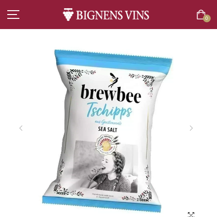
0
ACCUEIL
TOUT L’ASSORTIMENT
VINS
CHAMPAGNES
SPIRITUEUX
BIÈRES
BOISSONS SANS ALCOOL