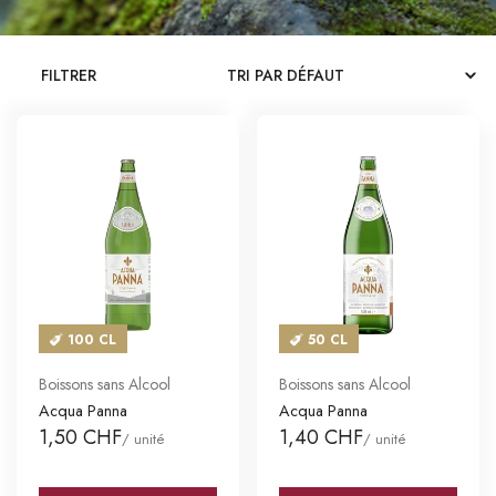
CATALOGUES
FILTRER
MAGASINS
CONTACT
SE CONNECTER
Langue
Devise
100 CL
50 CL
Boissons sans Alcool
Boissons sans Alcool
Acqua Panna
Acqua Panna
1,50 CHF
1,40 CHF
/ unité
/ unité