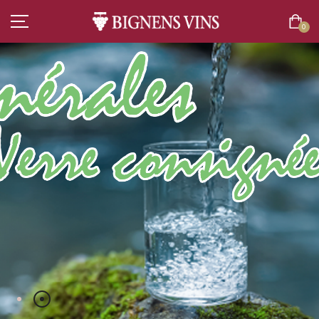
0
ACCUEIL
TOUT L’ASSORTIMENT
VINS
CATALOGUE EN LIGNE
CHAMPAGNES
SPIRITUEUX
BIÈRES
BOISSONS SANS ALCOOL