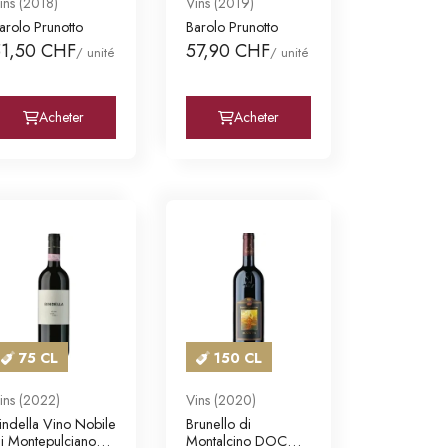
ins (2018)
Vins (2019)
arolo Prunotto
Barolo Prunotto
51,50 CHF
57,90 CHF
/ unité
/ unité
Acheter
Acheter
75 CL
150 CL
ins (2022)
Vins (2020)
indella Vino Nobile
Brunello di
i Montepulciano
Montalcino DOCG