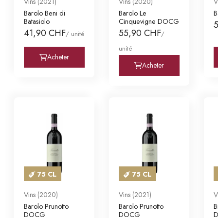
Vins (2021)
Vins (2020)
V
Barolo Beni di
Barolo Le
B
Batasiolo
Cinquevigne DOCG
41,90 CHF
55,90 CHF
/ unité
/
unité
Acheter
Acheter
75 CL
75 CL
Vins (2020)
Vins (2021)
V
Barolo Prunotto
Barolo Prunotto
B
DOCG
DOCG
D