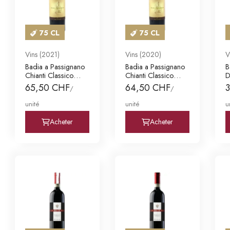
75 CL
75 CL
Vins (2021)
Vins (2020)
V
Badia a Passignano
Badia a Passignano
B
Chianti Classico
Chianti Classico
D
DOCG Gran Sel
DOCG Gran Sel
R
65,50 CHF
64,50 CHF
/
/
unité
unité
u
Acheter
Acheter