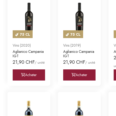
75 CL
75 CL
Vins (2020)
Vins (2019)
V
Aglianico Campania
Aglianico Campania
A
IGT
IGT
21,90 CHF
21,90 CHF
/ unité
/ unité
u
Acheter
Acheter