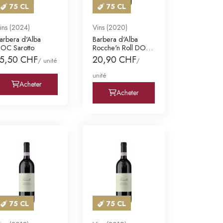
75 CL
75 CL
ins (2024)
Vins (2020)
arbera d'Alba
Barbera d'Alba
OC Sarotto
Rocche'n Roll DOC
RDM Monforte d'A
15,50 CHF
20,90 CHF
/ unité
/
unité
Acheter
Acheter
75 CL
75 CL