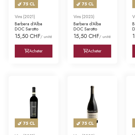
75 CL
75 CL
Vins (2021)
Vins (2023)
V
Barbera d'Alba
Barbera d'Alba
B
DOC Sarotto
DOC Sarotto
D
15,50 CHF
15,50 CHF
/ unité
/ unité
Acheter
Acheter
75 CL
75 CL