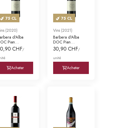
75 CL
75 CL
ins (2020)
Vins (2021)
arbera d'Alba
Barbera d'Alba
OC Pian
DOC Pian
omualdo
Romualdo
30,90 CHF
30,90 CHF
/
/
nité
unité
Acheter
Acheter