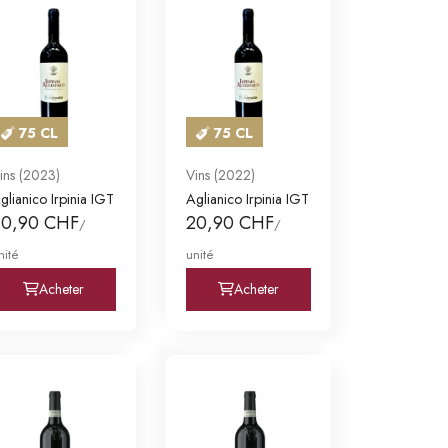
75 CL
75 CL
ins (2023)
Vins (2022)
glianico Irpinia IGT
Aglianico Irpinia IGT
20,90 CHF
20,90 CHF
/
/
nité
unité
Acheter
Acheter