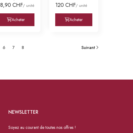
DOCG
Banfi
28,90 CHF
120 CHF
/ unité
/ unité
Acheter
Acheter
6
7
8
Suivant
NEWSLETTER
Soyez au courant de toutes nos offres !