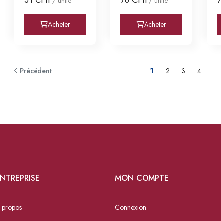
/ unité
/ unité
Etoi
E
Acheter
Acheter
Précédent
1
2
3
4
…
NTREPRISE
MON COMPTE
 propos
Connexion