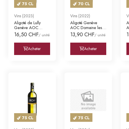
75 CL
70 CL
Vins (2023)
Vins (2022)
V
Aligoté de Lully
Aligoté Genève
A
Genève AOC
AOC Domaine les
A
Domaine des
Faunes F. & L. Mis
F
16,50 CHF
13,90 CHF
/ unité
/ unité
Curiades
Acheter
Acheter
75 CL
75 CL