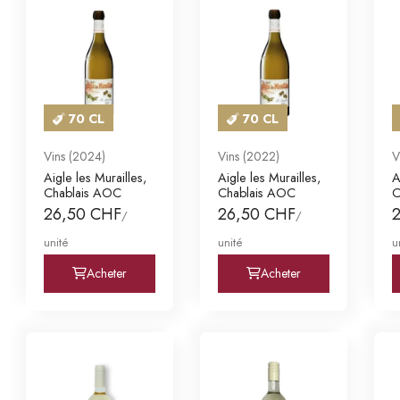
70 CL
70 CL
Vins (2024)
Vins (2022)
V
Aigle les Murailles,
Aigle les Murailles,
A
Chablais AOC
Chablais AOC
C
26,50 CHF
26,50 CHF
/
/
unité
unité
u
Acheter
Acheter