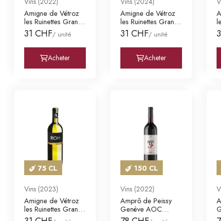
Vins (2022)
Vins (2024)
V
Amigne de Vétroz
Amigne de Vétroz
A
les Ruinettes Grand
les Ruinettes Grand
l
Cru Valais A
Cru Valais A
C
31 CHF
31 CHF
/ unité
/ unité
Acheter
Acheter
75 CL
150 CL
Vins (2023)
Vins (2022)
V
Amigne de Vétroz
Amprô de Peissy
A
les Ruinettes Grand
Genève AOC
G
Cru Valais A
Domaine des Trois
D
31 CHF
78 CHF