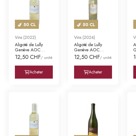
50 CL
50 CL
Vins (2022)
Vins (2024)
V
Aligoté de Lully
Aligoté de Lully
A
Genève AOC
Genève AOC
G
Domaine des
Domaine des
D
12,50 CHF
12,50 CHF
/ unité
/ unité
Curiades
Curiades
C
Acheter
Acheter