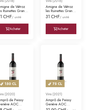
ins (2018)
Vins (2016)
migne de Vétroz
Amigne de Vétroz
es Ruinettes Grand
les Ruinettes Grand
ru Valais A
Cru Valais A
31 CHF
31 CHF
/ unité
/ unité
Acheter
Acheter
150 CL
75 CL
ins (2020)
Vins (2021)
mprô de Peissy
Amprô de Peissy
enève AOC
Genève AOC
omaine des Trois
Domaine des Trois
78 CHF
31,90 CHF