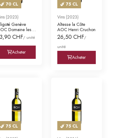
70 CL
75 CL
ins (2023)
Vins (2023)
ligoté Genève
Altesse la Côte
OC Domaine les
AOC Henri Cruchon
aunes F. & L. Mis
13,90 CHF
26,50 CHF
/ unité
/
unité
Acheter
Acheter
75 CL
75 CL