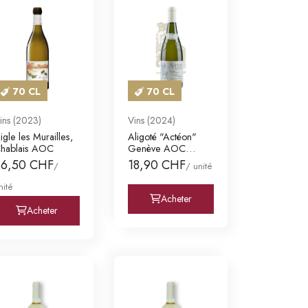
70 CL
70 CL
ins (2023)
Vins (2024)
igle les Murailles,
Aligoté "Actéon"
hablais AOC
Genève AOC
Domaine du Centaur
26,50 CHF
18,90 CHF
/
/ unité
nité
Acheter
Acheter