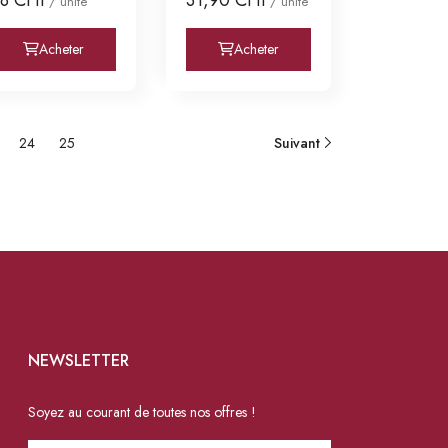
/ unité
/ unité
toi
Etoi
Acheter
Acheter
24
25
Suivant
NEWSLETTER
Soyez au courant de toutes nos offres !