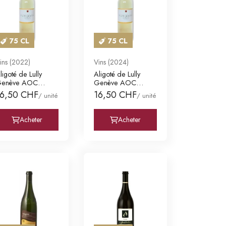
75 CL
75 CL
ins (2022)
Vins (2024)
ligoté de Lully
Aligoté de Lully
enève AOC
Genève AOC
omaine des
Domaine des
16,50 CHF
16,50 CHF
/ unité
/ unité
uriades
Curiades
Acheter
Acheter