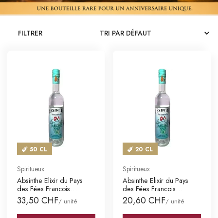
CATALOGUES
FILTRER
MAGASINS
CONTACT
SE CONNECTER
Langue
Devise
50 CL
20 CL
Spiritueux
Spiritueux
Absinthe Elixir du Pays
Absinthe Elixir du Pays
des Fées Francois
des Fées Francois
Bezanço
Bezanço
33,50 CHF
20,60 CHF
/ unité
/ unité