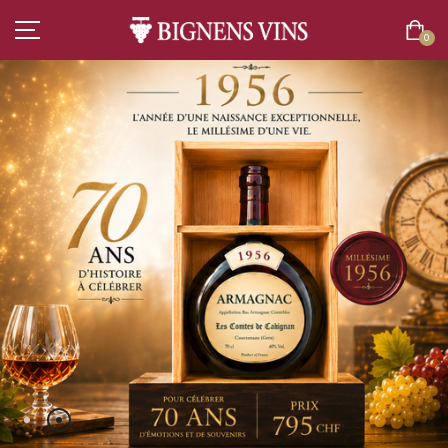
0
ACCUEIL
TOUT L’ASSORTIMENT
VINS
COMMANDEZ ICI
CHAMPAGNES
SPIRITUEUX
BIÈRES
BOISSONS SANS ALCOOL