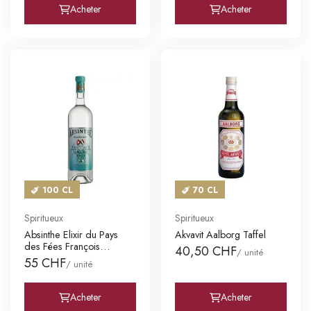
Acheter
Acheter
100 CL
70 CL
Spiritueux
Spiritueux
Absinthe Elixir du Pays
Akvavit Aalborg Taffel
des Fées François
40,50 CHF
/ unité
Bezanço
55 CHF
/ unité
Acheter
Acheter