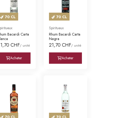
70 CL
70 CL
piritueux
Spiritueux
hum Bacardi Carta
Rhum Bacardi Carta
lanca
Negra
21,70 CHF
21,70 CHF
/ unité
/ unité
Acheter
Acheter
70 CL
70 CL