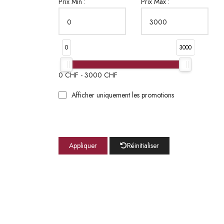
Prix Min :
Prix Max :
0
3000
0
CHF -
3000
CHF
Afficher uniquement les promotions
Appliquer
Réinitialiser