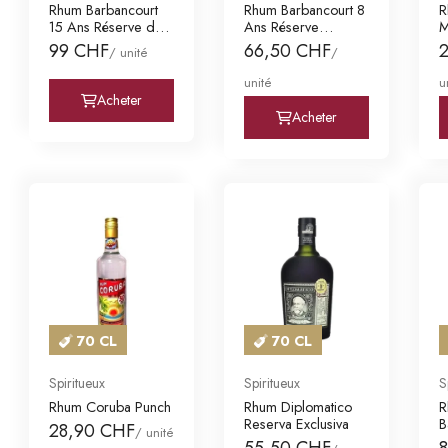
Rhum Barbancourt
Rhum Barbancourt 8
R
15 Ans Réserve du
Ans Réserve
M
Domaine Vieill
Spéciale Vieilli e
G
99 CHF
66,50 CHF
/ unité
/
unité
u
Acheter
Acheter
70 CL
70 CL
Spiritueux
Spiritueux
S
Rhum Coruba Punch
Rhum Diplomatico
R
Reserva Exclusiva
B
28,90 CHF
/ unité
55,50 CHF