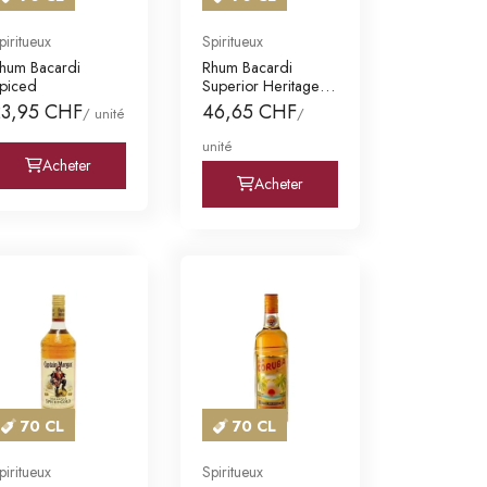
piritueux
Spiritueux
hum Bacardi
Rhum Bacardi
piced
Superior Heritage
70
23,95 CHF
46,65 CHF
/ unité
/
unité
Acheter
Acheter
70 CL
70 CL
piritueux
Spiritueux