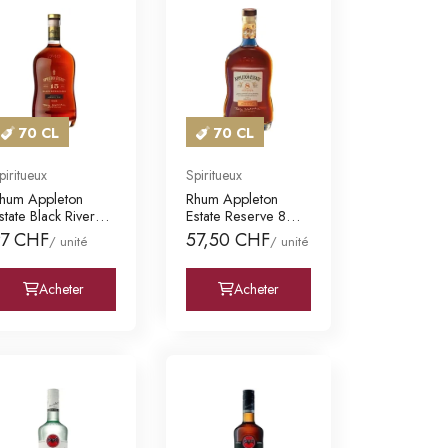
70 CL
70 CL
piritueux
Spiritueux
hum Appleton
Rhum Appleton
state Black River
Estate Reserve 8
ask 15 Ans
Ans
97 CHF
57,50 CHF
/ unité
/ unité
Acheter
Acheter