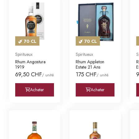
70 CL
70 CL
Spiritueux
Spiritueux
S
Rhum Angostura
Rhum Appleton
R
1919
Estate 21 Ans
E
C
69,50 CHF
175 CHF
/ unité
/ unité
Acheter
Acheter