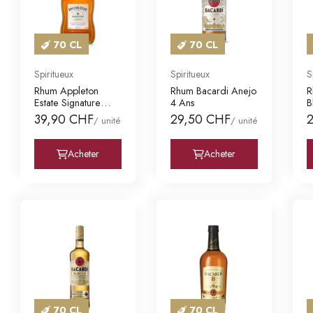
70 CL
70 CL
Spiritueux
Spiritueux
S
Rhum Appleton
Rhum Bacardi Anejo
R
Estate Signature
4 Ans
B
Blend
39,90 CHF
29,50 CHF
/ unité
/ unité
Acheter
Acheter
70 CL
70 CL