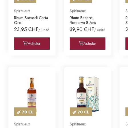
Spiritueux
Spiritueux
S
Rhum Bacardi Carta
Rhum Bacardi
R
Oro
Rerserva 8 Ans
S
23,95 CHF
39,90 CHF
/ unité
/ unité
Acheter
Acheter
70 CL
70 CL
Spiritueux
Spiritueux
S