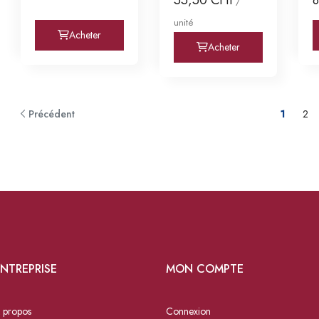
/
unité
Acheter
Acheter
Précédent
1
2
NTREPRISE
MON COMPTE
 propos
Connexion