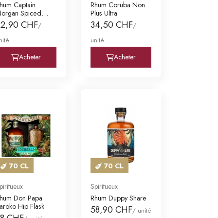
hum Captain
Rhum Coruba Non
organ Spiced
Plus Ultra
old
22,90 CHF
34,50 CHF
/
/
nité
unité
Acheter
Acheter
70 CL
70 CL
piritueux
Spiritueux
hum Don Papa
Rhum Duppy Share
aroko Hip Flask
58,90 CHF
/ unité
88 CHF