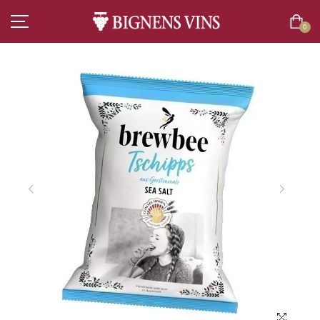
0
ACCUEIL
TOUT L’ASSORTIMENT
VINS
CHAMPAGNES
SPIRITUEUX
BIÈRES
BOISSONS SANS ALCOOL