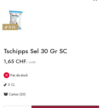
CATALOGUES
MAGASINS
0 CL
CONTACT
SE CONNECTER
Tschipps Sel 30 Gr SC
Langue
1,65 CHF
/ unité
Devise
Pas de stock
0 CL
Carton (30)