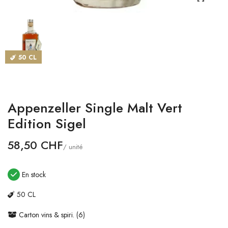
CATALOGUES
MAGASINS
50 CL
CONTACT
SE CONNECTER
Appenzeller Single Malt Vert
Langue
Edition Sigel
Devise
58,50 CHF
/ unité
En stock
50 CL
Carton vins & spiri. (6)