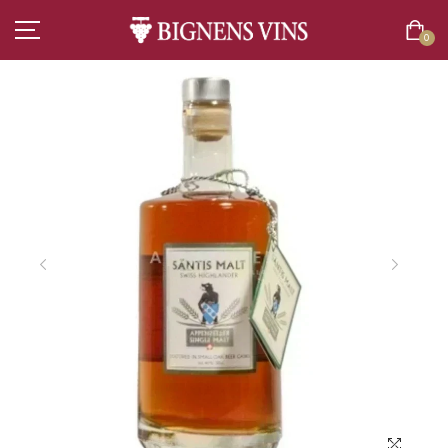
0
ACCUEIL
TOUT L’ASSORTIMENT
VINS
CHAMPAGNES
SPIRITUEUX
BIÈRES
BOISSONS SANS ALCOOL