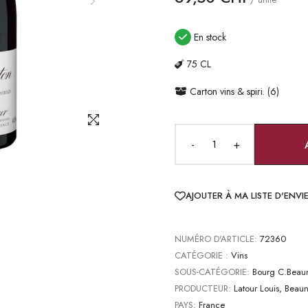
En stock
75 CL
Carton vins & spiri. (6)
-
+
AJOUTER À MA LISTE D'ENVI
NUMÉRO D'ARTICLE:
72360
CATÉGORIE :
Vins
SOUS-CATÉGORIE:
Bourg C.Beau
PRODUCTEUR:
Latour Louis, Beau
PAYS:
France