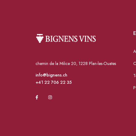
E
A
chemin de la Milice 20, 1228 Plan-les-Ouates
C
info@bignens.ch
T
+41 22 706 22 35
P