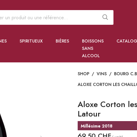
NES
SPIRITUEUX
BIÈRES
BOISSONS
CATALOG
SANS
ALCOOL
SHOP
/
VINS
/
BOURG C.
ALOXE CORTON LES CHAILLO
Aloxe Corton les
Latour
Millésime 2018
69,50 CHF
/ unité