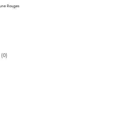
une Rouges
 (0)