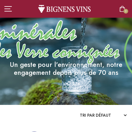
0
ACCUEIL
Un geste pour l'environnement, notre
TOUT L’ASSORTIMENT
engagement depuis plus de 70 ans
VINS
CHAMPAGNES
SPIRITUEUX
BIÈRES
BOISSONS SANS ALCOOL