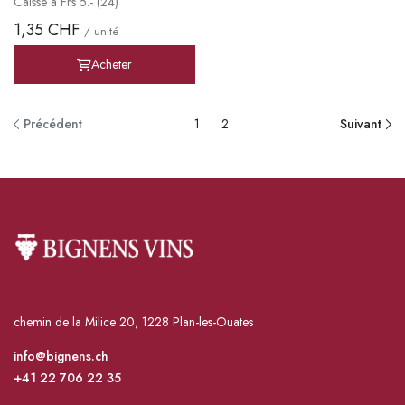
Caisse à Frs 5.- (24)
1,35 CHF
/ unité
Acheter
Précédent
1
2
Suivant
chemin de la Milice 20, 1228 Plan-les-Ouates
info@bignens.ch
+41 22 706 22 35