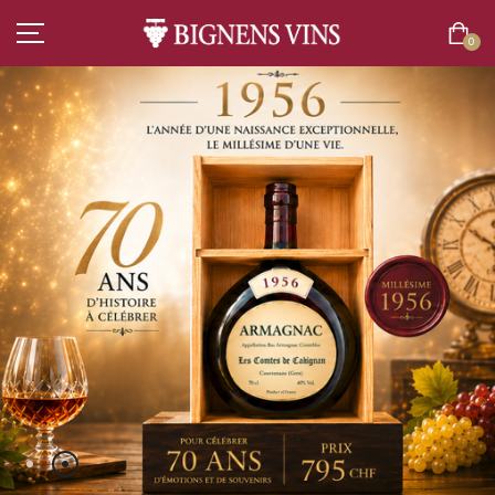
0
ACCUEIL
TOUT L’ASSORTIMENT
VINS
COMMANDEZ ICI
CHAMPAGNES
SPIRITUEUX
BIÈRES
BOISSONS SANS ALCOOL