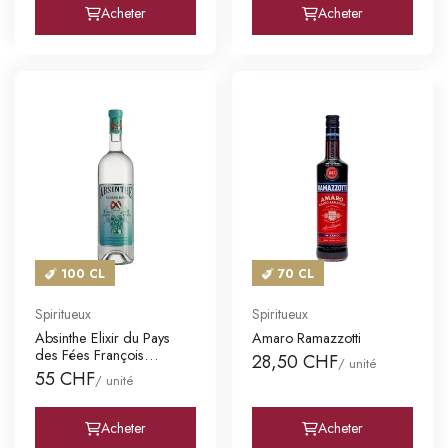
Acheter
Acheter
100 CL
70 CL
Spiritueux
Spiritueux
Absinthe Elixir du Pays
Amaro Ramazzotti
des Fées François
28,50 CHF
/ unité
Bezanço
55 CHF
/ unité
Acheter
Acheter