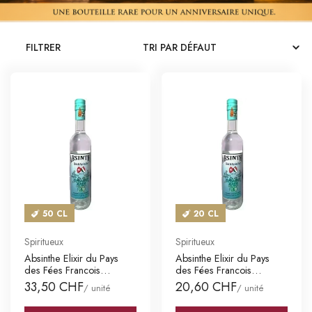
CATALOGUES
FILTRER
MAGASINS
CONTACT
SE CONNECTER
Langue
Devise
50 CL
20 CL
Spiritueux
Spiritueux
Absinthe Elixir du Pays
Absinthe Elixir du Pays
des Fées Francois
des Fées Francois
Bezanço
Bezanço
33,50 CHF
20,60 CHF
/ unité
/ unité